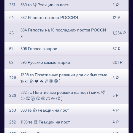
231
869 ᴛɢ 👎 Реакции на пост
4 ₽
44
682 Репосты на пост РОССИЯ
12 ₽
684 Репосты на 10 последних постов РОССИ
45
1,284 ₽
Я
61
505 Голоса в опрос
67 ₽
62
593 Русские комментарии
201 ₽
1208 ᴛɢ Позитивные реакции для любых тема
228
4 ₽
тик ⟮ 👍 ❤️ 🔥 🎉🤩 😁 ⟯
882 ᴛɢ Негативные реакции на пост ⟮ микс 👎
229
5 ₽
😑 🤮 🤯 😤 🤬 💩 🖕 🤦 ⟯
230
868 ᴛɢ 👍 Реакции на пост
4 ₽
232
1198 ᴛɢ 👏 Реакции на пост
4 ₽