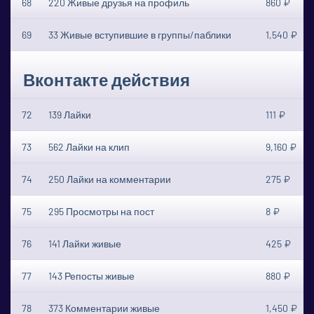
68
220 Живые друзья на профиль
860 ₽
69
33 Живые вступившие в группы/паблики
1,540 ₽
Вконтакте действия
72
139 Лайки
111 ₽
73
562 Лайки на клип
9,160 ₽
74
250 Лайки на комментарии
275 ₽
75
295 Просмотры на пост
8 ₽
76
141 Лайки живые
425 ₽
77
143 Репосты живые
880 ₽
78
373 Комментарии живые
1,450 ₽