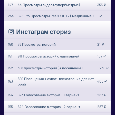
147
44 Просмотры видео (супербыстрые)
353 ₽
254
628 - ɪɢ Просмотры Reels / IGTV ( медленные )
1 ₽
Инстаграм сториз
150
76 Просмотры историй
21 ₽
151
911 Просмотры историй с навигацией
107 ₽
152
368 просмотры историй ( + посещение)
1,236 ₽
590 Посещения + охват +впечатления для ист
153
400 ₽
орий
154
623 Голосование в сториз - 1 вариант
287 ₽
155
624 Голосование в сториз - 2 вариант
287 ₽