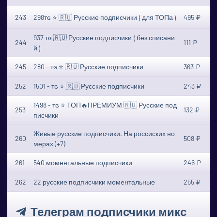
243
298ᴛɢ ⭐ 🇷🇺 Русские подписчики ⟮ для ТОПа ⟯
495 ₽
937 ᴛɢ 🇷🇺 Русские подписчики ⟮ без списани
244
111 ₽
й ⟯
245
280 - ᴛɢ ⭐ 🇷🇺 Русские подписчики
363 ₽
252
1501 - ᴛɢ ⭐ 🇷🇺 Русские подписчики
243 ₽
1498 - ᴛɢ ⭐ ТОП🔥ПРЕМИУМ 🇷🇺 Русские под
253
132 ₽
писчики
Живые русские подписчики. На россиских но
260
508 ₽
мерах (+7)
261
540 моментальные подписчики
246 ₽
262
22 русские подписчики моментальные
255 ₽
Телеграм подписчики микс