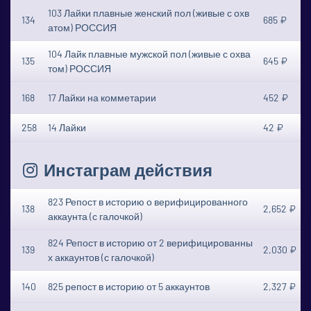
103 Лайки плавные женский пол (живые с охв
134
685 ₽
атом) РОССИЯ
104 Лайк плавные мужской пол (живые с охва
135
645 ₽
том) РОССИЯ
168
17 Лайки на комметарии
452 ₽
258
14 Лайки
42 ₽
Инстаграм действия
823 Репост в историю о верифицированного
138
2,652 ₽
аккаунта (с галочкой)
824 Репост в историю от 2 верифицированны
139
2,030 ₽
х аккаунтов (с галочкой)
140
825 репост в историю от 5 аккаунтов
2,327 ₽