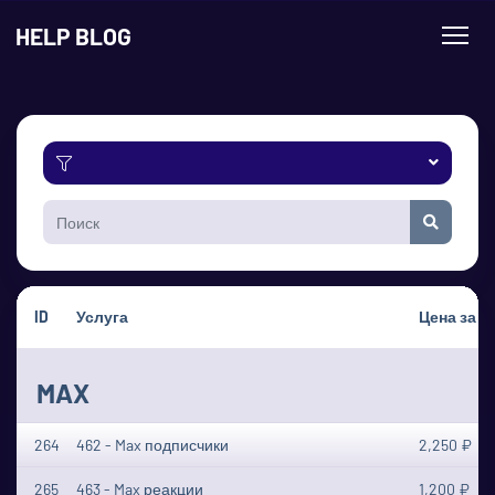
HELP BLOG
ID
Услуга
Цена за 1
MAX
264
462 - Max подписчики
2,250 ₽
265
463 - Max реакции
1,200 ₽