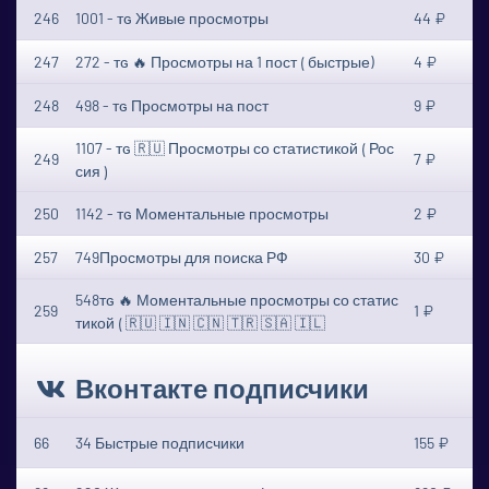
246
1001 - ᴛɢ Живые просмотры
44 ₽
247
272 - ᴛɢ 🔥 Просмотры на 1 пост ⟮ быстрые)
4 ₽
248
498 - ᴛɢ Просмотры на пост
9 ₽
1107 - ᴛɢ 🇷🇺 Просмотры со статистикой ⟮ Рос
249
7 ₽
сия ⟯
250
1142 - ᴛɢ Моментальные просмотры
2 ₽
257
749Просмотры для поиска РФ
30 ₽
548ᴛɢ 🔥 Моментальные просмотры со статис
259
1 ₽
тикой ⟮ 🇷🇺 🇮🇳 🇨🇳 🇹🇷 🇸🇦 🇮🇱
Вконтакте подписчики
66
34 Быстрые подписчики
155 ₽