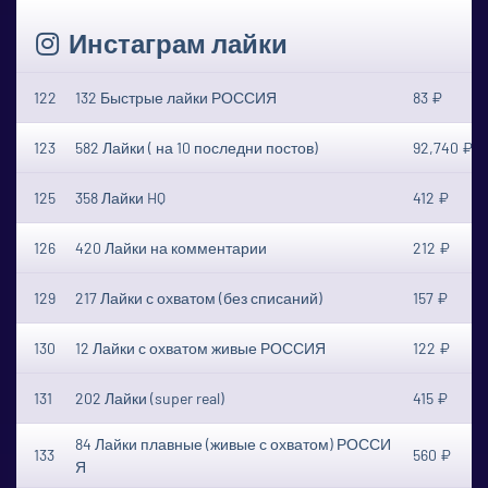
Инстаграм лайки
122
132 Быстрые лайки РОССИЯ
83 ₽
123
582 Лайки ( на 10 последни постов)
92,740 ₽
125
358 Лайки HQ
412 ₽
126
420 Лайки на комментарии
212 ₽
129
217 Лайки с охватом (без списаний)
157 ₽
130
12 Лайки с охватом живые РОССИЯ
122 ₽
131
202 Лайки (super real)
415 ₽
84 Лайки плавные (живые с охватом) РОССИ
133
560 ₽
Я