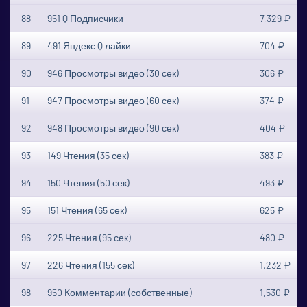
88
951 Q Подписчики
7,329 ₽
89
491 Яндекс Q лайки
704 ₽
90
946 Просмотры видео (30 сек)
306 ₽
91
947 Просмотры видео (60 сек)
374 ₽
92
948 Просмотры видео (90 сек)
404 ₽
93
149 Чтения (35 сек)
383 ₽
94
150 Чтения (50 сек)
493 ₽
95
151 Чтения (65 сек)
625 ₽
96
225 Чтения (95 сек)
480 ₽
97
226 Чтения (155 сек)
1,232 ₽
98
950 Комментарии (собственные)
1,530 ₽