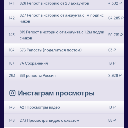
141
826 Репост в историю от 20 аккаунтов
4,302 ₽
827 Репост в историю от аккаунта с 1м подпис
142
64,285 ₽
чиков
819 Репост в историю от аккаунта с 1.2м подпи
143
50,715 ₽
счиков
164
576 Репосты (поделиться постом)
63 ₽
167
74 Сохранения
16 ₽
263
661 репосты Россия
2,928 ₽
Инстаграм просмотры
145
421 Просмотры видео
10 ₽
146
273 Просмотры видео с охватом
58 ₽