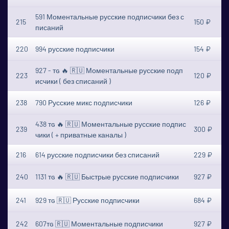
591 Моментальные русские подписчики без с
215
150 ₽
писаний
220
994 русские подписчики
154 ₽
927 - ᴛɢ 🔥 🇷🇺 Моментальные русские подп
223
120 ₽
исчики ( без списаний )
238
790 Русские микс подписчики
126 ₽
438 ᴛɢ 🔥 🇷🇺 Моментальные русские подпис
239
300 ₽
чики ( + приватные каналы )
216
614 русские подписчики без списаний
229 ₽
240
1131 ᴛɢ 🔥 🇷🇺 Быстрые русские подписчики
927 ₽
241
929 ᴛɢ 🇷🇺 Русские подписчики
684 ₽
242
607ᴛɢ 🇷🇺 Моментальные подписчики
927 ₽