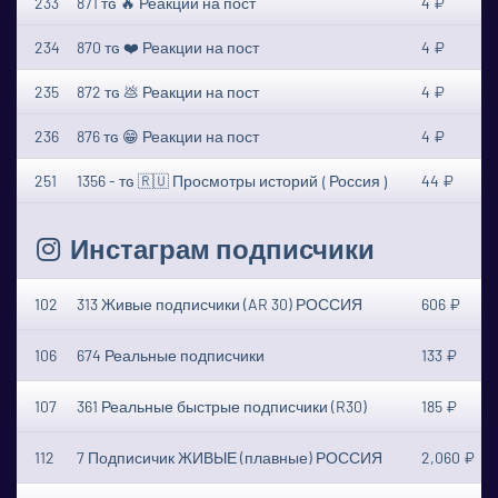
233
871 ᴛɢ 🔥 Реакции на пост
4 ₽
234
870 ᴛɢ ❤️ Реакции на пост
4 ₽
235
872 ᴛɢ 💩 Реакции на пост
4 ₽
236
876 ᴛɢ 😁 Реакции на пост
4 ₽
251
1356 - ᴛɢ 🇷🇺 Просмотры историй ⟮ Россия ⟯
44 ₽
Инстаграм подписчики
102
313 Живые подписчики (AR 30) РОССИЯ
606 ₽
106
674 Реальные подписчики
133 ₽
107
361 Реальные быстрые подписчики (R30)
185 ₽
112
7 Подписичик ЖИВЫЕ (плавные) РОССИЯ
2,060 ₽